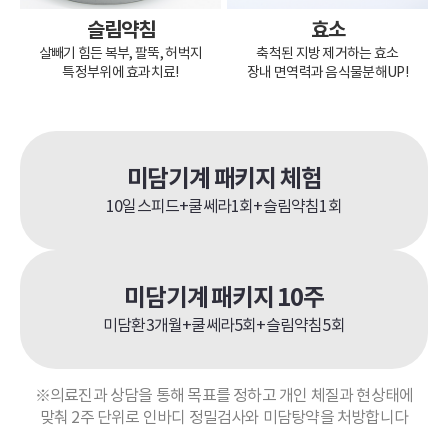
슬림약침
효소
살빼기 힘든 복부, 팔뚝, 허벅지
축척된 지방 제거하는 효소
특정부위에 효과치료!
장내 면역력과 음식물분해UP!
미담기계 패키지 체험
10일스피드+쿨쎄라1회+슬림약침1회
미담기계 패키지 10주
미담환3개월+쿨쎄라5회+슬림약침5회
※의료진과 상담을 통해 목표를 정하고 개인 체질과 현상태에
맞춰 2주 단위로 인바디 정밀검사와 미담탕약을 처방합니다