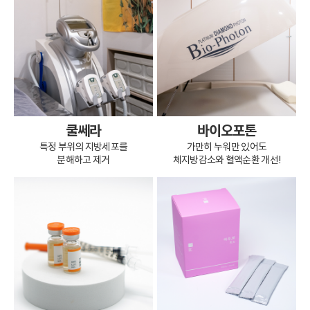
쿨쎄라
바이오포톤
특정 부위의 지방세포를
가만히 누워만 있어도
분해하고 제거
체지방감소와 혈액순환 개선!