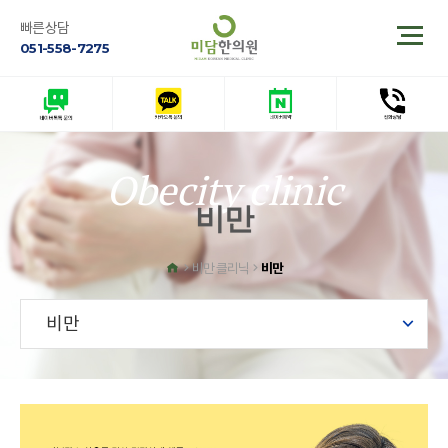
빠른상담
051-558-7275
Obecity clinic
비만
비만
비만 클리닉
비만