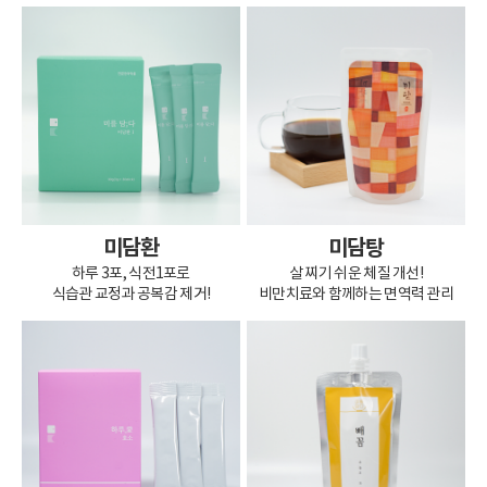
미담환
미담탕
하루 3포, 식전1포로
살 찌기 쉬운 체질 개선!
식습관 교정과 공복감 제거!
비만치료와 함께하는 면역력 관리