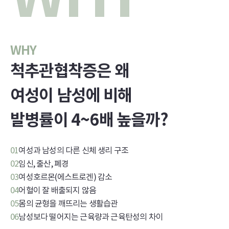
WHY
척추관협착증은 왜
여성이 남성에 비해
발병률이 4~6배 높을까?
01
여성과 남성의 다른 신체 생리 구조
02
임신, 출산, 폐경
03
여성호르몬(에스트로겐) 감소
04
어혈이 잘 배출되지 않음
05
몸의 균형을 깨뜨리는 생활습관
06
남성보다 떨어지는 근육량과 근육탄성의 차이