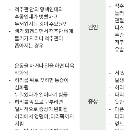
척추관
척추관 안의 황색인대와
둘러싸
후종인대가 뻣뻣하고
관절돌
두꺼워지는 것이 주요원인
원인
디스크
뼈가 퇴행되면서 척추관 뼈에
추간공
돌기가 자라나 척추관이
척추신
좁아지는 경우
유발
운동을 하거나 일을 하면 더욱
악화됨
서 있거
허리를 뒤로 젖히면 통증이
발생
심화됨
허리를
누워있다가 일어나기 힘듦
다리가
증상
허리를 앞으로 구부리면
듯한 
일시적으로 증상이 완화됨
아픈 방
허리에서 엉덩이, 다리쪽까지
다리통
저림
엎드려 