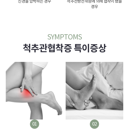
신경을 압박하는 경우
척추전방전위증에 의해 협착이 됐을
경우
SYMPTOMS
척추관협착증 특이증상
01
02