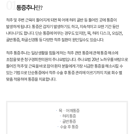
01
통증추나
란?
척추 및 주변 근육이 틀어지게 되면 목 어깨 허리 골반 등 틀어진 곳에 통증이
발생하게 됩니다. 통증은 갑자기 발생하기도 하고, 지속적이고 오랜 기간 동안
나타나기도 합니다. 단순 통증에 머무는 경우도 있지만, 목, 허리 디스크, 오십견,
골반통증, 좌골신경통 등 다양한 척추 질환이 원인일수도 있습니다.
척추 통증추나는 일상생활을 힘들게 하는 척추 관련 통증에 관해 통증 해소에
초점을 맞춘 청구경희한의원의 추나요법입니다. 추나요법 20년 노하우를 바탕으로
틀어진 척추 및 근육을 바로 잡아 환자 분들에게 가장 시급한 통증을 해소시킬 수
있는 기법으로 단순통증에서 척추 수술 후 통증 관리에 이르기까지 치료 회수 별
맞춤 적용하여 통증을 치료합니다.
ㆍ
목ㆍ어깨통증
ㆍ
허리통증
ㆍ
골반통증
ㆍ
수술 후 통증