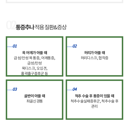
02
통증추나
적용 질환&증상
01
02
목 어깨가 아플 때
허리가 아플 때
급성/만성 목 통증, 어깨통증,
허리디스크, 협착증
급성/만성
목디스크, 오십견,
흉곽출구증후군 등
03
04
골반이 아플 때
척추 수술 후 통증이 있을 때
좌골신경통
척추수술실패증후군, 척추수술 후
관리