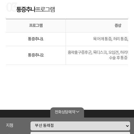
03
통증추나
프로그램
프로그램
증상
통증추나1
목 어깨 통증, 허리 통증, 골
흉곽출구증후군, 목디스크, 오십견, 허리디스
통증추나2
수술 후 통증
전화상담예약
|
개인정보 취급방침
이메일무단수집거부
지점