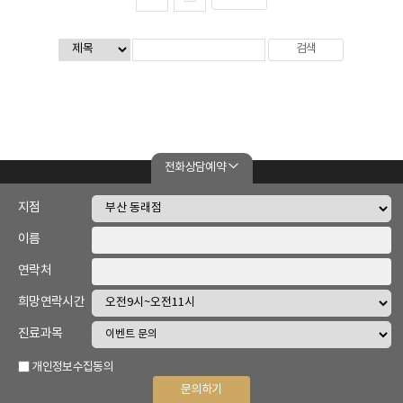
전화상담예약
|
개인정보 취급방침
이메일무단수집거부
지점
이름
미담한의원 | 부산광역시 동래구 명륜로 79
사업자 번호 643-08-00652 | 대표자명 최형준 외 3명 |
연락처
MDCHJ2016@NAVER.COM
희망연락시간
TEL.051-558-7275 | FAX. 051-558-7276
진료과목
COPYRIGHT Ⓒ 2008-2022. 미담한의원. ALL RIGHTS RESERVED.
개인정보수집동의
문의하기