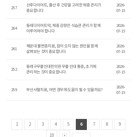
산후다이어트, 출산 후 건강을 고려한 체중 관리가
2026-
257
중요합니다
07-15
동래다이어트약, 체중 감량은 식습관 관리가 함께
2026-
264
이루어져야 합니다
07-15
해운대 불면증치료, 잠이 오지 않는 원인을 함께
2026-
261
살펴보는 것이 중요합니다
07-15
동래구무릎인대한의원 무릎 인대 통증, 초기에
2026-
252
관리하는 것이 중요합니다.
07-15
2026-
259
부산사혈치료, 어떤 경우에 도움이 될 수 있을까요?
07-15
6
1
2
3
4
5
7
8
9
10