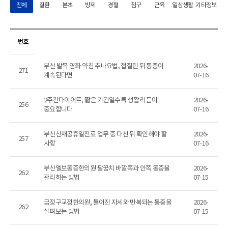
전체
질환
본초
방제
경혈
침구
근육
일상생활
기타정보
번호
부산 발목 염좌 약침 추나요법, 접질린 뒤 통증이
2026-
271
계속된다면
07-16
2주간다이어트, 짧은 기간일수록 생활 리듬이
2026-
256
중요합니다
07-16
부산산재공휴일진료 업무 중 다친 뒤 확인해야 할
2026-
257
사항
07-16
부산엘보통증한의원 팔꿈치 바깥쪽과 안쪽 통증을
2026-
262
관리하는 방법
07-15
금정구교정한의원, 틀어진 자세와 반복되는 통증을
2026-
262
살펴보는 방법
07-15