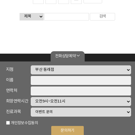
전화상담예약
|
개인정보 취급방침
이메일무단수집거부
지점
이름
미담한의원 | 부산광역시 동래구 명륜로 79
사업자 번호 643-08-00652 | 대표자명 최형준 외 3명 |
연락처
MDCHJ2016@NAVER.COM
희망연락시간
TEL.051-558-7275 | FAX. 051-558-7276
진료과목
COPYRIGHT Ⓒ 2008-2022. 미담한의원. ALL RIGHTS RESERVED.
개인정보수집동의
문의하기