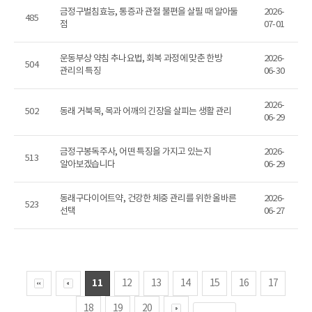
금정구벌침효능, 통증과 관절 불편을 살필 때 알아둘
2026-
485
점
07-01
운동부상 약침 추나요법, 회복 과정에 맞춘 한방
2026-
504
관리의 특징
06-30
2026-
502
동래 거북목, 목과 어깨의 긴장을 살피는 생활 관리
06-29
금정구봉독주사, 어떤 특징을 가지고 있는지
2026-
513
알아보겠습니다
06-29
동래구다이어트약, 건강한 체중 관리를 위한 올바른
2026-
523
선택
06-27
11
12
13
14
15
16
17
18
19
20