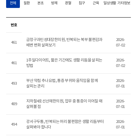
전체
질환
본초
방제
경혈
침구
근육
일상생활
기타정보
번호
금정구과민성대장한의원, 반복되는 복부 불편감과
2026-
461
배변 변화 살펴보기
07-02
1주일다이어트, 짧은 기간에도 생활 리듬을 살피는
2026-
461
방법
07-02
부산 약침 추나요법, 통증 부위와 움직임을 함께
2026-
493
살피는 관리
07-01
지하철4호선산재한의원, 업무 중 통증이 이어질 때
2026-
489
살펴볼 점
07-01
강서구두통, 반복되는 머리 불편함은 생활 리듬부터
2026-
494
살펴봐야 합니다
07-01