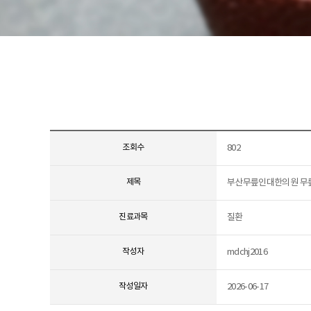
조회수
802
제목
부산무릎인대한의원 무릎
진료과목
질환
작성자
mdchj2016
작성일자
2026-06-17