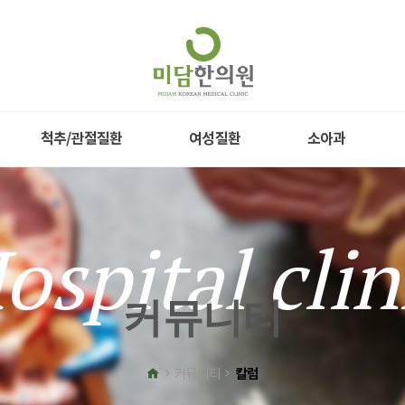
척추/관절질환
여성질환
소아과
ospital clin
커뮤니티
칼럼
커뮤니티