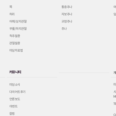
목
통증추나
허리
자보추나
어깨/상지관절
교정추나
무릎/하지관절
추나
척추질환
관절질환
미담치료법
커뮤니티
개
미
미담소식
사
다이어트후기
M
언론보도
T
이벤트
칼럼
C