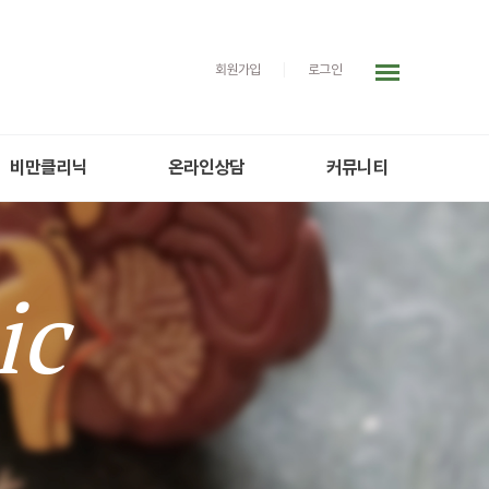
회원가입
|
로그인
비만클리닉
온라인상담
커뮤니티
ic